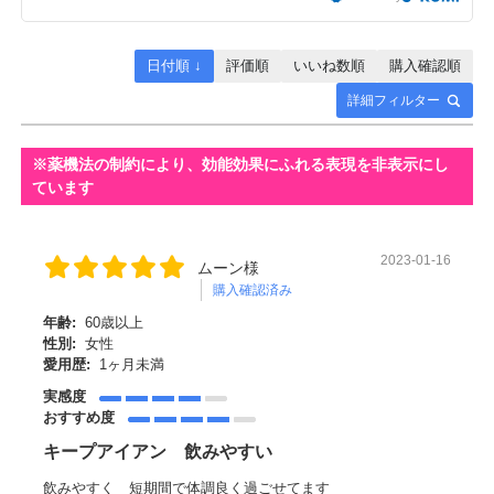
日付順 ↓
評価順
いいね数順
購入確認順
詳細フィルター
2023-01-16
ムーン様
購入確認済み
年齢:
60歳以上
性別:
女性
愛用歴:
1ヶ月未満
実感度
おすすめ度
キープアイアン 飲みやすい
飲みやすく 短期間で体調良く過ごせてます