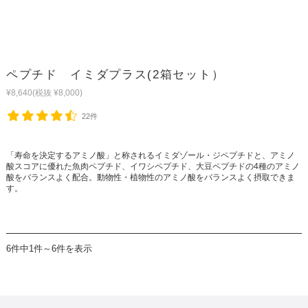
ペプチド イミダプラス(2箱セット）
¥8,640
(税抜 ¥8,000)
22件
「寿命を決定するアミノ酸」と称されるイミダゾール・ジペプチドと、アミノ
酸スコアに優れた魚肉ペプチド、イワシペプチド、大豆ペプチドの4種のアミノ
酸をバランスよく配合。動物性・植物性のアミノ酸をバランスよく摂取できま
す。
6件中1件～6件を表示