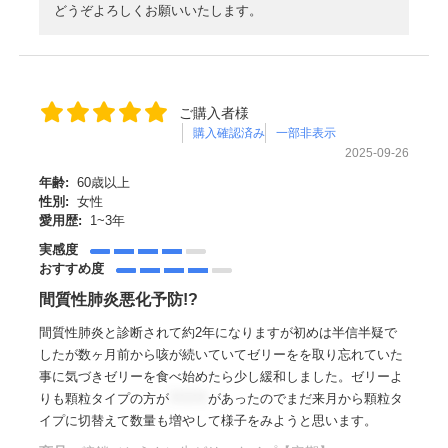
どうぞよろしくお願いいたします。
ご購入者様
購入確認済み
一部非表示
2025-09-26
年齢:
60歳以上
性別:
女性
愛用歴:
1~3年
実感度
おすすめ度
間質性肺炎悪化予防!?
間質性肺炎と診断されて約2年になりますが初めは半信半疑で
したが数ヶ月前から咳が続いていてゼリーをを取り忘れていた
事に気づきゼリーを食べ始めたら少し緩和しました。ゼリーよ
りも顆粒タイプの方が
＊＊＊
があったのでまだ来月から顆粒タ
イプに切替えて数量も増やして様子をみようと思います。