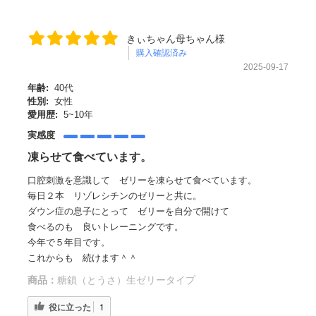
きぃちゃん母ちゃん様
購入確認済み
2025-09-17
年齢:
40代
性別:
女性
愛用歴:
5~10年
実感度
凍らせて食べています。
口腔刺激を意識して ゼリーを凍らせて食べています。
毎日２本 リゾレシチンのゼリーと共に。
ダウン症の息子にとって ゼリーを自分で開けて
食べるのも 良いトレーニングです。
今年で５年目です。
これからも 続けます＾＾
商品：
糖鎖（とうさ）生ゼリータイプ
役に立った
1