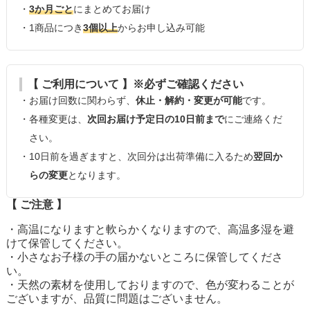
・
3か月ごと
にまとめてお届け
・1商品につき
3個以上
からお申し込み可能
【 ご利用について 】※必ずご確認ください
・お届け回数に関わらず、
休止・解約・変更が可能
です。
・各種変更は、
次回お届け予定日の10日前まで
にご連絡くだ
さい。
・10日前を過ぎますと、次回分は出荷準備に入るため
翌回か
らの変更
となります。
【 ご注意 】
・高温になりますと軟らかくなりますので、高温多湿を避
けて保管してください。
・小さなお子様の手の届かないところに保管してくださ
い。
・天然の素材を使用しておりますので、色が変わることが
ございますが、品質に問題はございません。