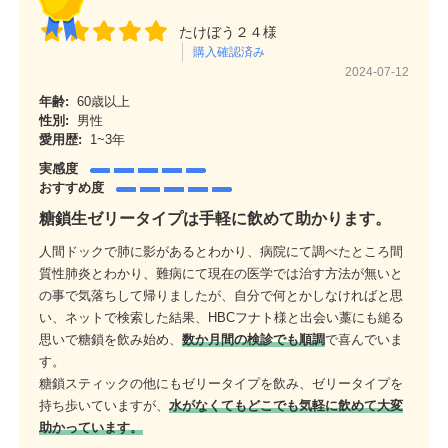
たけぼう２４様
購入確認済み
2024-07-12
年齢:
60歳以上
性別:
男性
愛用歴:
1~3年
実感度
おすすめ度
糖鎖生ゼリータイプは手軽に飲めて助かります。
人間ドックで肺に影があるとわかり、病院にて調べたところ間
質性肺炎とわかり、難病にて現在の医学では治す方法が無いと
の事で気落ちして帰りましたが、自分で何とかしなければと思
い、ネットで検索した結果、HBCフナト様と出会い藁にも縋る
思いで糖鎖を飲み始め、
数か月間の検診でも順調
で喜んでいま
す。
糖鎖スティックの他にもゼリータイプを飲み、ゼリータイプを
持ち歩いていますが、
水がなくてもどこでも気軽に飲めて大変
助かっています。