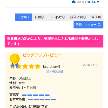
certified by
日付順 ↓
評価順
いいね数順
購入確認順
返信順
詳細フィルター
ピックアップレビュー
2025-06-13
lala-chan様
購入確認済み
年齢:
60歳以上
性別:
女性
愛用歴:
1ヶ月未満
実感度
おすすめ度
この出会いに感謝です