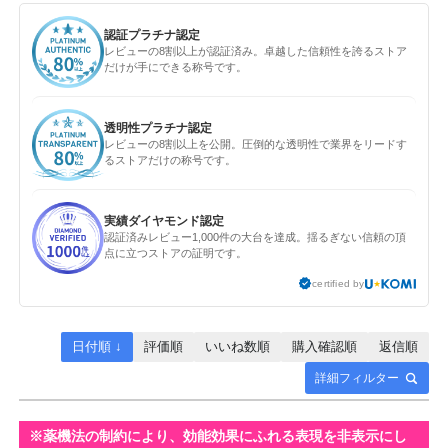
認証プラチナ認定
レビューの8割以上が認証済み。卓越した信頼性を誇るストア
だけが手にできる称号です。
透明性プラチナ認定
レビューの8割以上を公開。圧倒的な透明性で業界をリードす
るストアだけの称号です。
実績ダイヤモンド認定
認証済みレビュー1,000件の大台を達成。揺るぎない信頼の頂
点に立つストアの証明です。
certified by
日付順 ↓
評価順
いいね数順
購入確認順
返信順
詳細フィルター