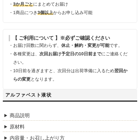
・
3か月ごと
にまとめてお届け
・1商品につき
3個以上
からお申し込み可能
【 ご利用について 】※必ずご確認ください
・お届け回数に関わらず、
休止・解約・変更が可能
です。
・各種変更は、
次回お届け予定日の10日前まで
にご連絡くだ
さい。
・10日前を過ぎますと、次回分は出荷準備に入るため
翌回か
らの変更
となります。
アルファベスト液状
商品説明
原材料
内容量・お召し上がり方