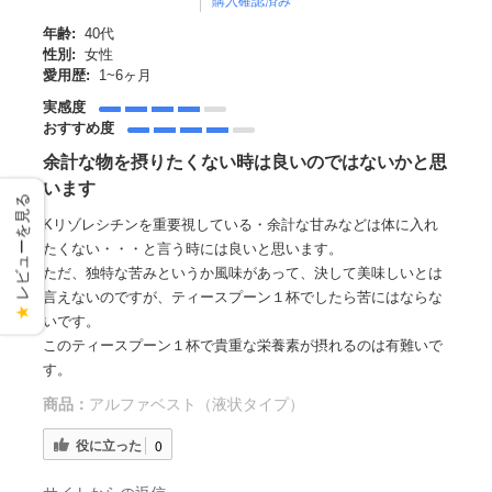
購入確認済み
年齢:
40代
性別:
女性
愛用歴:
1~6ヶ月
実感度
おすすめ度
余計な物を摂りたくない時は良いのではないかと思
います
レビューを見る
Kリゾレシチンを重要視している・余計な甘みなどは体に入れ
たくない・・・と言う時には良いと思います。
ただ、独特な苦みというか風味があって、決して美味しいとは
言えないのですが、ティースプーン１杯でしたら苦にはならな
★
いです。
このティースプーン１杯で貴重な栄養素が摂れるのは有難いで
す。
商品：
アルファベスト（液状タイプ）
役に立った
0