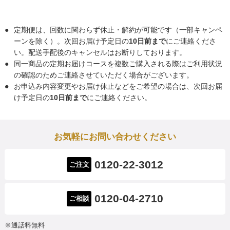
●
定期便は、回数に関わらず休止・解約が可能です（一部キャンペ
ーンを除く）。次回お届け予定日の
10日前まで
にご連絡くださ
い。配送手配後のキャンセルはお断りしております。
●
同一商品の定期お届けコースを複数ご購入される際はご利用状況
の確認のためご連絡させていただく場合がございます。
●
●
お申込み内容変更やお届け休止などをご希望の場合は、次回お届
け予定日の
10日前まで
にご連絡ください。
お気軽にお問い合わせください
0120-22-3012
ご注文
0120-04-2710
ご相談
※通話料無料