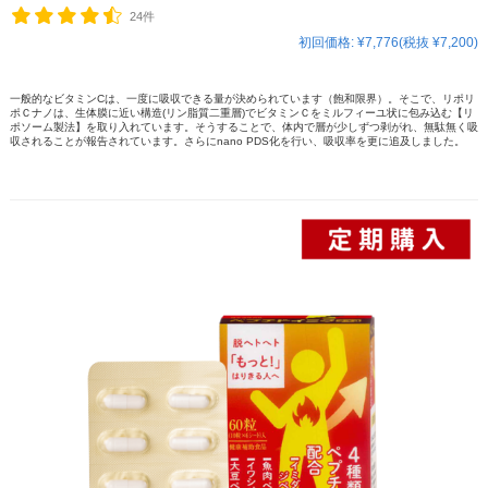
24件
初回価格:
¥7,776(税抜 ¥7,200)
一般的なビタミンCは、一度に吸収できる量が決められています（飽和限界）。そこで、リポリ
ポＣナノは、生体膜に近い構造(リン脂質二重層)でビタミンＣをミルフィーユ状に包み込む【リ
ポソーム製法】を取り入れています。そうすることで、体内で層が少しずつ剥がれ、無駄無く吸
収されることが報告されています。さらにnano PDS化を行い、吸収率を更に追及しました。