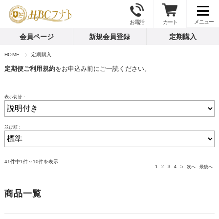
お電話
カート
会員ページ
新規会員登録
定期購入
HOME
定期購入
定期便ご利用規約
をお申込み前にご一読ください。
表示切替：
並び順：
41件中1件～10件を表示
1
2
3
4
5
次へ
最後へ
商品一覧