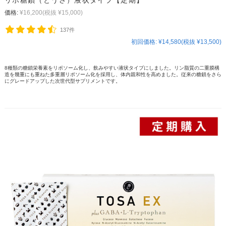
リポ糖鎖（とうさ）液状タイプ【定期】
価格:
¥16,200
(税抜 ¥15,000)
137件
初回価格:
¥14,580(税抜 ¥13,500)
8種類の糖鎖栄養素をリポソーム化し、飲みやすい液状タイプにしました。リン脂質の二重膜構
造を幾重にも重ねた多重層リポソーム化を採用し、体内親和性を高めました。従来の糖鎖をさら
にグレードアップした次世代型サプリメントです。